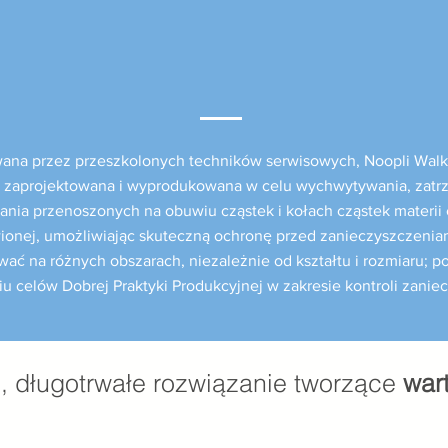
na przez przeszkolonych techników serwisowych, Noopli Walk
e zaprojektowana i wyprodukowana w celu wychwytywania, zat
ania przenoszonych na obuwiu cząstek i kołach cząstek materii
wionej, umożliwiając skuteczną ochronę przed zanieczyszczenia
ować na różnych obszarach, niezależnie od kształtu i rozmiaru; 
iu celów Dobrej Praktyki Produkcyjnej w zakresie kontroli zanie
, długotrwałe rozwiązanie tworzące
war