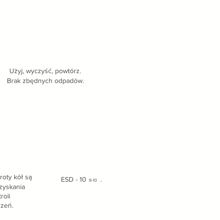
Użyj, wyczyść, powtórz.
Brak zbędnych odpadów.
roty kół są
ESD - 10
.
9-10
zyskania
roli
zeń.