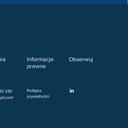
nia
Informacje
Obserwuj
prawne
Polityka
80 330
prywatności
pli.com