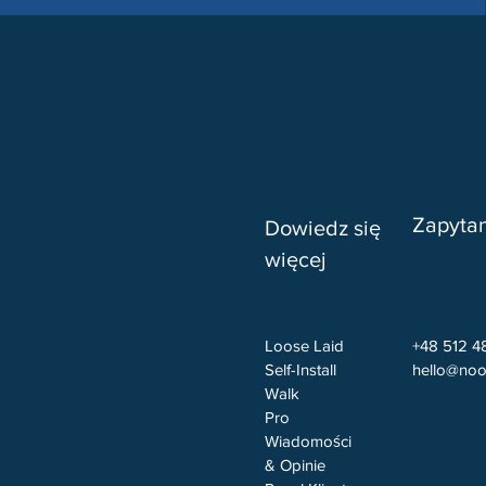
Zapyta
Dowiedz się
więcej
Loose Laid
+48 512 4
Self-Install
hello@noo
Walk
Pro
Wiadomości
& Opinie