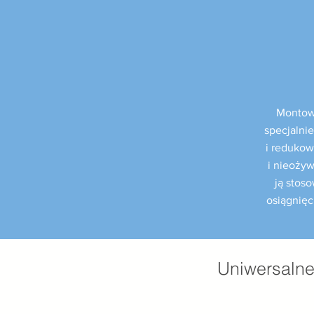
Montowa
specjalni
i redukow
i nieoży
ją stos
osiągnięc
Uniwersalne