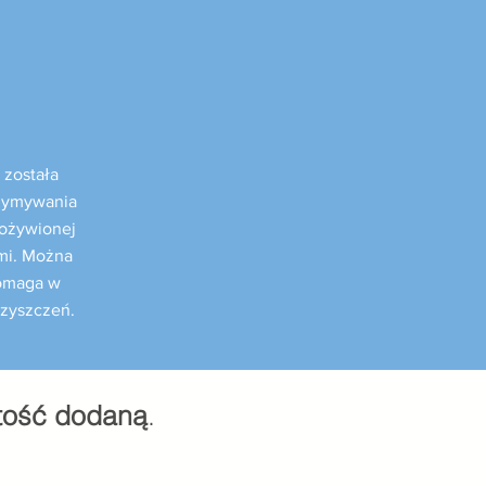
 została
rzymywania
 ożywionej
mi. Można
pomaga w
czyszczeń.
tość dodaną
.